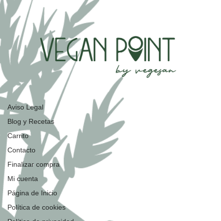
Aviso Legal
Blog y Recetas
Carrito
Contacto
Finalizar compra
Mi cuenta
Página de Inicio
Política de cookies