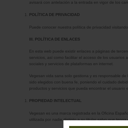
avisará con antelación a la entrada en vigor de los ca
POLÍTICA DE PRIVACIDAD
Puede conocer nuestra política de privacidad visitando
III. POLÍTICA DE ENLACES
En esta web puede existir enlaces a páginas de tercero
servicios, así como facilitar el acceso de los usuarios 
sociales y servicios de plataformas en internet.
Vegesan vida sana solo gestiona y es responsable de
sido elegidos con buena fe, poniendo el cuidado debid
productos y servicios que pueda encontrar el usuario e
PROPIEDAD INTELECTUAL
Vegesan es una marca registrada en la Oficina Españ
utilizada por nadie distinto a su titular salvo que teng