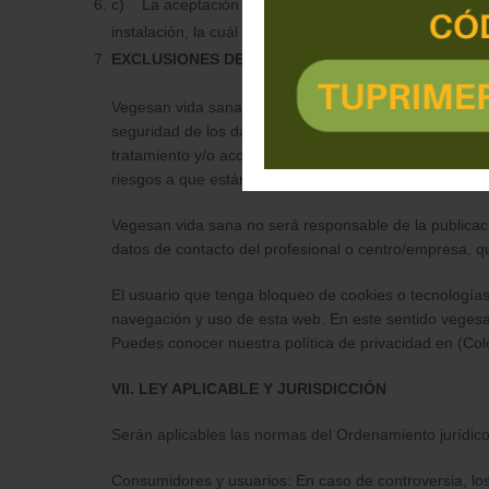
c) La aceptación de la instalación de cookies es volun
instalación, la cuál será un pasado un tiempo prudenc
EXCLUSIONES DE RESPONSABILIDAD
Vegesan vida sana , ha establecido e implantado las m
seguridad de los datos de carácter personal suministra
tratamiento y/o acceso no autorizado, habida cuenta d
riesgos a que están expuestos, ya provengan de la acc
Vegesan vida sana no será responsable de la publicació
datos de contacto del profesional o centro/empresa, q
El usuario que tenga bloqueo de cookies o tecnologías
navegación y uso de esta web. En este sentido vegesan
Puedes conocer nuestra política de privacidad en (Coloc
VII. LEY APLICABLE Y JURISDICCIÓN
Serán aplicables las normas del Ordenamiento jurídic
Consumidores y usuarios: En caso de controversia, lo