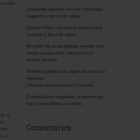
san vida
Croquetas veganas sin fuet: cremosas,
crujientes y llenas de sabor
(V)acon Rolls: una receta vegana fácil,
crujiente y llena de sabor
Bocadillo de zorza gallega vegetal: una
receta vegana fácil, sabrosa y con
mucho carácter
Tortitas crujientes de papel de arroz con
verduras
| Receta vegana fácil en Canarias
Costihojaldres vegetales: crujientes por
fuera, irresistibles por dentro
eb, el
al
Comentarios
izar
s, se