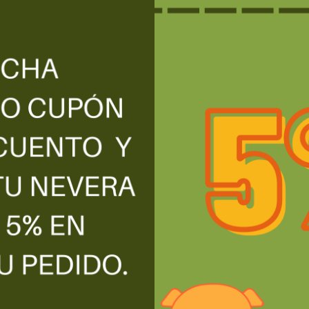
ciones, contenido gráfico y multimedia, publicaciones en el blog, conte
os, marcas, productos, y cualquier otro objeto sujeto de portar derecho
l anterior listado que es a titulo enunciativo, no limitativo, son propie
la reproducción total ni parcial, la copia, distribución, divulgación,
vidad que menos cabe los derechos del titular de la web, o titulares de 
suarios solo pueden hacer un uso privado de esta web
 acepta implícitamente las siguientes condiciones generales:
ar la información aquí contenida, ni el diseño, ni su contenido gráfico sin
res de los derechos de propiedad intelectual e industrial. En caso de lo c
 e industrial.
contenidos de la web.
magen, ni del logotipo de VEGESAN
el blog, deberá solicitar el consentimiento del titular de la web.
e los datos que suministra y se compromete a comunicar cualquier ca