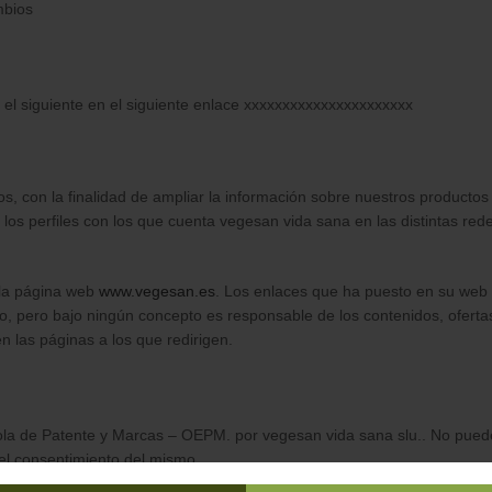
mbios
 el siguiente en el siguiente enlace xxxxxxxxxxxxxxxxxxxxxx
s, con la finalidad de ampliar la información sobre nuestros productos
a los perfiles con los que cuenta vegesan vida sana en las distintas red
 la página web
www.vegesan.es
. Los enlaces que ha puesto en su web
o, pero bajo ningún concepto es responsable de los contenidos, oferta
n las páginas a los que redirigen.
ola de Patente y Marcas – OEPM. por vegesan vida sana slu.. No pued
a el consentimiento del mismo.