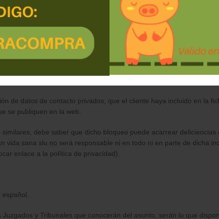
taria, el usuario deberá bloquearlas o salir de la página antes de su
ial luego de su acceso a la web
edidas de índole técnica y organizativas necesarias que garanticen la
dos por el usuario del tal manera que eviten su alteración, pérdida,
el estado de la tecnología, la naturaleza de los datos almacenados y l
ión humana o del medio físico o natural.
n de datos de contacto privados, que el cliente haya incluido en la fi
ue se publiquen en la web.
 similares, debe saber que dicho bloqueo puede acarrear deficiencias 
 vida sana slu no será responsable ni en todo ni en parte de dicha inc
ar enlace a la política de privacidad).
o español.
s Juzgados y Tribunales que conocerán del asunto, serán lo que dispon