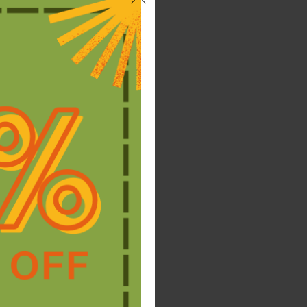
nido
abril 2025
s de
marzo 2025
dad de
febrero 2025
los
noviembre 2024
octubre 2024
septiembre 2024
julio 2024
 la
ontrario
junio 2024
abril 2024
marzo 2024
febrero 2024
mbio que
noviembre 2023