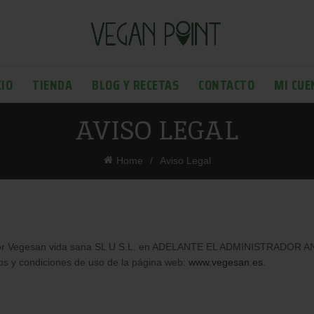
CIO
TIENDA
BLOG Y RECETAS
CONTACTO
MI CUE
AVISO LEGAL
Home
Aviso Legal
as por Vegesan vida sana SL U S.L. en ADELANTE EL ADMINISTRADOR 
ios y condiciones de uso de la página web:
www.vegesan.es
.