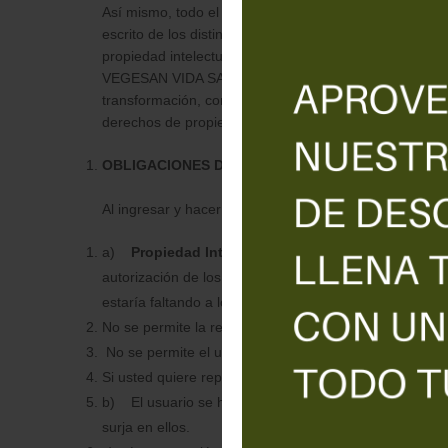
Así mismo, todo el contenido de la web, diseño, aplica
escrito de los distintos apartados, desarrollo web, log
propiedad intelectual e industrial, mencionado o no en e
VEGESAN VIDA SANA SL U , o de terceros. No se permite 
transformación, comercialización, o cualquier otra acti
derechos de propiedad intelectual o industrial. Los u
OBLIGACIONES DEL USUARIO
Al ingresar y hacer uso de esta página web, el usuario
a)
Propiedad Intelectual
: El usuario no podrá utiliz
autorización de los titulares de la web, o de los titula
estaría faltando a los derechos de propiedad intelectual
No se permite la reproducción total, ni parcial de los 
No se permite el uso del nombre comercial, marca, i
Si usted quiere reproducir o utilizar las publicaciones d
b) El usuario se hará responsable de la veracidad d
surja en ellos.