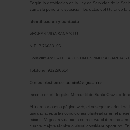
Según lo establecido en la Ley de Servicios de la So
sana slu pone a disposición los datos del titular de la
Identificación y contacto
VEGESN VIDA SANA S.LU.
NIF: B 76633106
Domicilio en: CALLE AGUSTIN ESPINOZA GARCIA 5 E
Teléfono: 922296614
Correo electrónico:
admin@vegesan.es
Inscrito en el Registro Mercantil de Santa Cruz de Ten
Al ingresar a esta página web, el navegante adquiere l
usuario acepta las condiciones planteadas en el prese
mismo. Vegesan vida sana se reserva el derecho a mod
cuanta mejora técnica o visual considere oportuno. En 