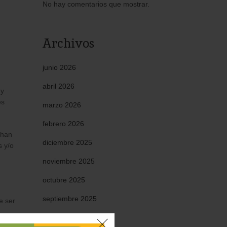
No hay comentarios que mostrar.
Archivos
junio 2026
abril 2026
 y
es
marzo 2026
febrero 2026
 han
diciembre 2025
s y/o
noviembre 2025
octubre 2025
septiembre 2025
e ser
mayo 2025