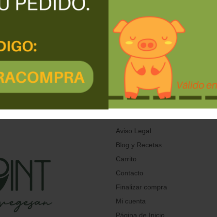
a Cruz de Tenerife
Aviso Legal
Blog y Recetas
Carrito
Contacto
Finalizar compra
Mi cuenta
Página de Inicio