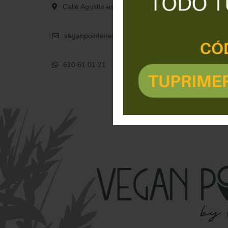
Calle Agustin espinosa Garcia Local 5B 38007 Sant
veganpointenerife@gmail.com
610 61 01 21