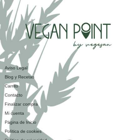
Aviso Legal
Blog y Recetas
Carrito
Contacto
Finalizar compra
Mi cuenta
Página de Inicio
Política de cookies