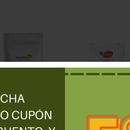
PROTEINA DEPORTIST
BRA DE ACACIA 250 GRS
(Proteína
GUISANTE,ARROZ,CALAB
11,50
€
CAÑAMO) BIO, 200 g EL G