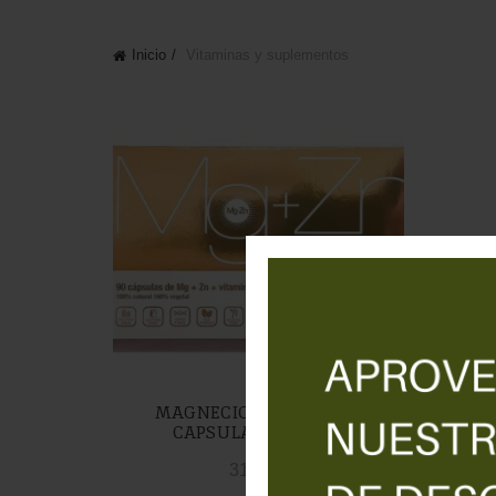
Inicio
Vitaminas y suplementos
MAGNECIO CON ZINC 90
FI
CAPSULAS VEGGUN
31,50
€