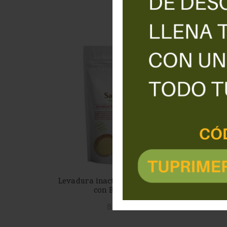
Levadura inactiva seca en copos
con B 12 125g-
compr
m
8,50
€