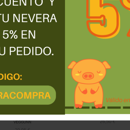
10,50
€
VITAMINA B12 FLASH
Vitamina B12 VEGGUNN F
imidos sublinguales (1.000
cg) ( 100 comprimido )
VEGGUNN
26,50
€
VEGGUNN