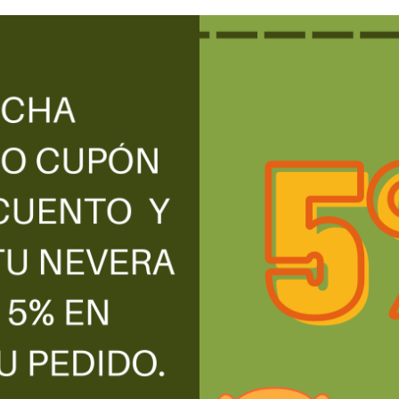
JACAS – CARNE VEGETAL
320g
4,50
€
BOCADOS PROTEINA 
GUISANTE TEXTURIZADO
CORCHO (200 gr)
VEGESAN