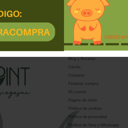
5,90
€
Aviso Legal
Blog y Recetas
Carrito
Contacto
Finalizar compra
Mi cuenta
Página de Inicio
Política de cookies
Política de privacidad
Política de Sms y Whatsapp