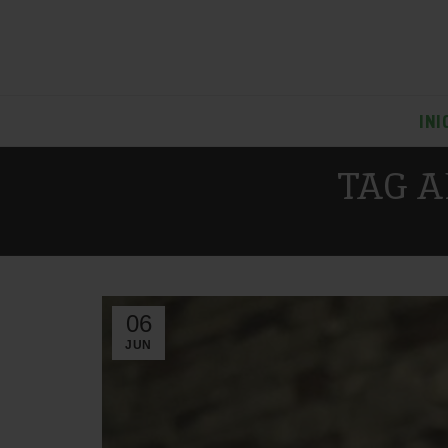
INI
TAG A
06
JUN