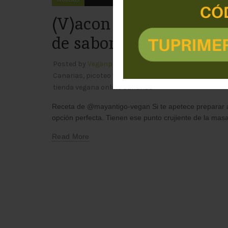
(V)acon Rolls: una rece
de sabor
Posted by
Veganpoint
alimentación vegana
,
aperi
Canarias
,
picoteo vegano
,
productos veganos
,
queso
tienda vegana online Canarias
Receta de @mayantigo-vegan Si te apetece preparar al
opción perfecta. Tienen ese punto crujiente de la masa
Read More