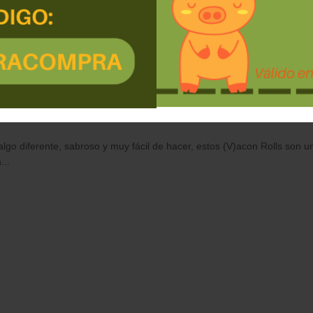
ta vegana fácil, crujiente y ll
tivos veganos
,
bacon vegano
,
comida vegana en Tenerife.
,
envíos vega
 vegano
,
recetas veganas
,
recetas veganas fáciles
,
tienda vegana en T
go diferente, sabroso y muy fácil de hacer, estos (V)acon Rolls son u
...