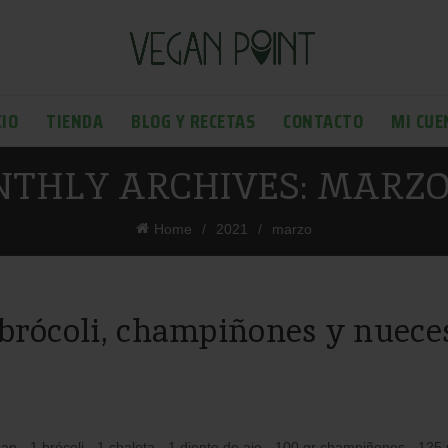
CIO
TIENDA
BLOG Y RECETAS
CONTACTO
MI CUE
THLY ARCHIVES: MARZO 
Home
2021
marzo
brócoli, champiñones y nueces
 1 brócoli - 1 chalota - 1 diente de ajo - 100 gr champiñones - 125 