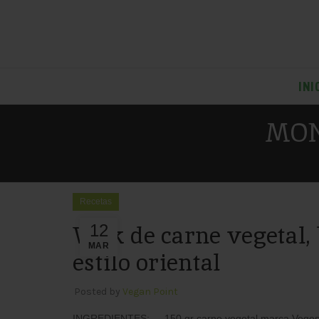
INI
MON
Recetas
Wok de carne vegetal, 
12
MAR
estilo oriental
Posted by
Vegan Point
INGREDIENTES: - 150 gr carne vegetal marca Vegesan -