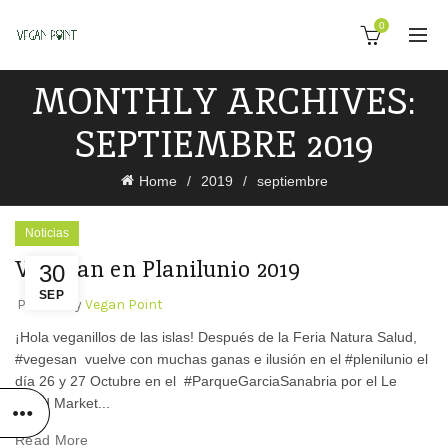
0
MONTHLY ARCHIVES:
SEPTIEMBRE 2019
Home
2019
septiembre
Noticias
Vegesan en Planilunio 2019
30
SEP
Posted by
Vegan Point
¡Hola veganillos de las islas! Después de la Feria Natura Salud,
#vegesan vuelve con muchas ganas e ilusión en el #plenilunio el
día 26 y 27 Octubre en el #ParqueGarciaSanabria por el Le
Good Market...
Read More