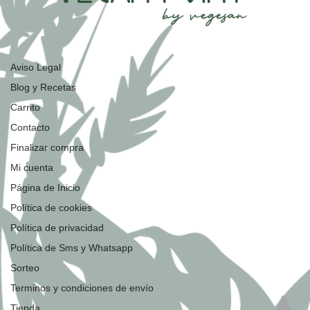
Aviso Legal
Blog y Recetas
Carrito
Contacto
Finalizar compra
Mi cuenta
Página de Inicio
Política de cookies
Política de privacidad
Política de Sms y Whatsapp
Sorteo
Terminos y condiciones de envío
Tienda