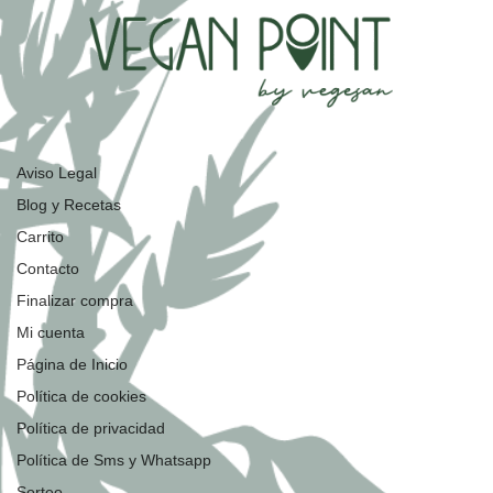
Aviso Legal
Blog y Recetas
Carrito
Contacto
Finalizar compra
Mi cuenta
Página de Inicio
Política de cookies
Política de privacidad
Política de Sms y Whatsapp
Sorteo