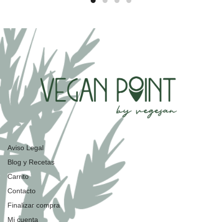
Aviso Legal
Blog y Recetas
Carrito
Contacto
Finalizar compra
Mi cuenta