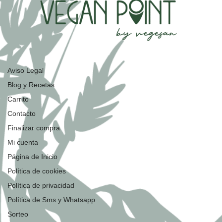
Aviso Legal
Blog y Recetas
Carrito
Contacto
Finalizar compra
Mi cuenta
Página de Inicio
Política de cookies
Política de privacidad
Política de Sms y Whatsapp
Sorteo