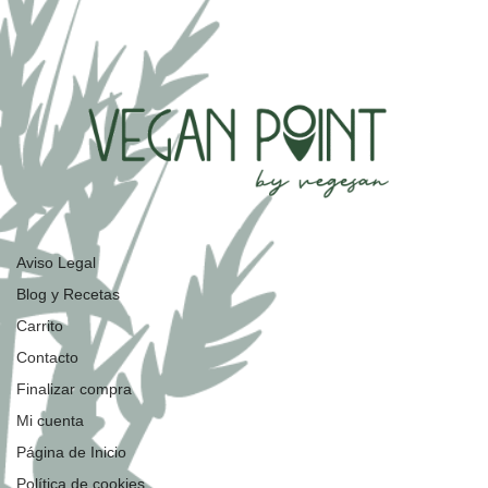
Aviso Legal
Blog y Recetas
Carrito
Contacto
Finalizar compra
Mi cuenta
Página de Inicio
Política de cookies