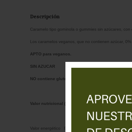
Descripción
Caramelo tipo gominola o gummies sin azúcares, con e
Los caramelos veganos, que no contienen azúcar, 0% d
APTO para veganos.
SIN AZUCAR
NO contiene gluten.
Valor nutricional (100g de producto)
Valor energético 838 kJ (201 kcal).