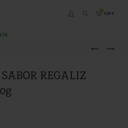
0
0,00
€
NTA
 SABOR REGALIZ
50g
VIA 150g cantidad