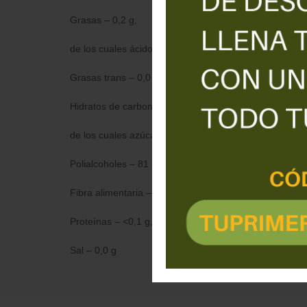
Grasas – 0,2 g,
de los cuales ácidos grasos saturados – 0,0 g,
Grasas trans – 0,0 g;
Hidratos de carbono – 82 g,
de los cuales azúcares – <0,5 g;
Polialcoholes – 81 g;
Fibra alimentaria – 1,0 g;
Proteínas – <0,1 g,
Sal – 0,0 g