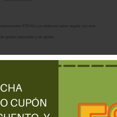
dulcorantes STEVIA y un delicioso sabor regaliz con anís.
e grasas saturadas y sin gluten.