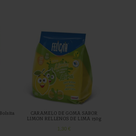
Bolsita
CARAMELO DE GOMA SABOR
ICHOC
LIMON RELLENOS DE LIMA 150g
1,30
€