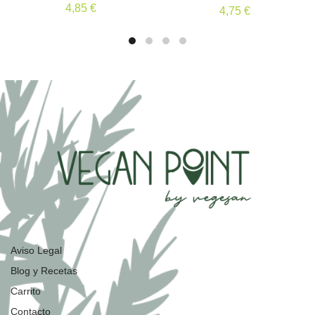
4,85
€
4,75
€
Aviso Legal
Blog y Recetas
Carrito
Contacto