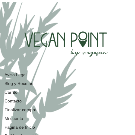
Aviso Legal
Blog y Recetas
Carrito
Contacto
Finalizar compra
Mi cuenta
Página de Inicio