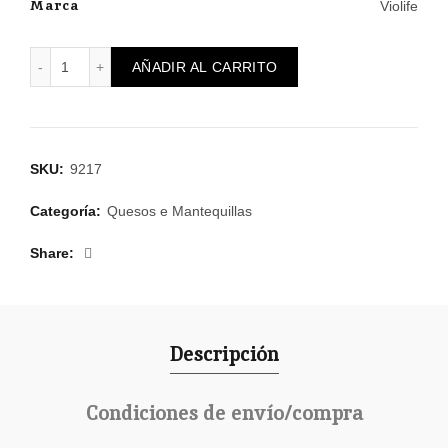
Marca
Violife
Violife Rallado Vegano Sabor Mozzarella 200 g cantidad
AÑADIR AL CARRITO
SKU:
9217
Categoría:
Quesos e Mantequillas
Share
Descripción
Condiciones de envío/compra