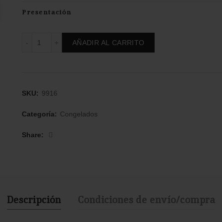
Presentación
Varitas tipo merluza – SIN GLUTEN 180 g Yanten cantida
AÑADIR AL CARRITO
SKU:
9916
Categoría:
Congelados
Share
Descripción
Condiciones de envío/compra