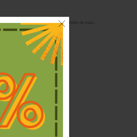
l, arroz, azúcar, lecitina de girasol, almidón de maíz,