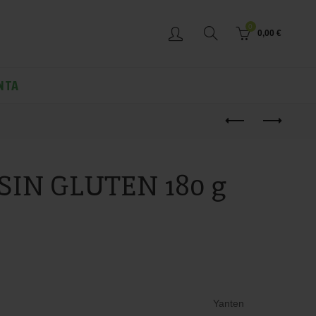
0
0,00
€
NTA
– SIN GLUTEN 180 g
Yanten