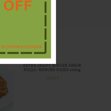
EXTRA CRISPY BURGER SABOR
POLLO- NEWIND FOODS 1000g
15,00
€