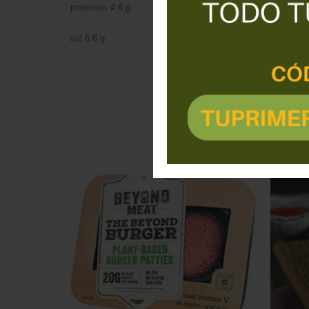
proteínas 4.6 g
sal 6.6 g