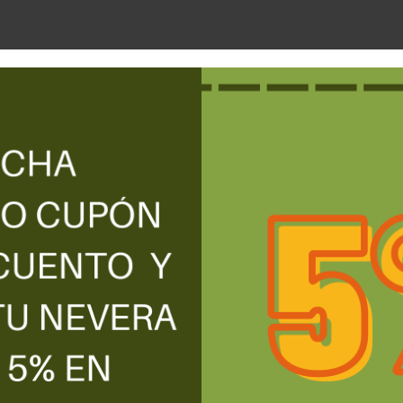
oteína de SOJA, aromas, estabilizantes (metilcelulosa y alginato de sodio), sa
a). *SOJA sin GMO.
g