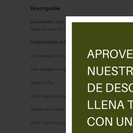
Descripción
Ingredientes:
Agua, aceite de coco, fibra vegetal (5,7%), pr
harina de maíz, fécula de patata, espesante (goma xantan
COMPOSICIÓN NUTRICIONAL Valores medios por 100 
valor energético kilocalorías 161 kcal
valor energético kilojulios 670 kj
Grasas 6.8 g
de las cuales saturadas 5.5 g
hidratos de carbono 17 g
de los cuales azúcares 0.6 g