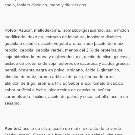
sodio, fosfato disódico, mono y diglicéridos
.
Polvo:
Azúcar, maltodextrina, isomaltooligosacárido, sal, almidón
modificado, dextrina, extracto de levadura, inosinato disódico,
guanilato disódico, aceite vegetal aromatizado [aceite de maíz,
repollo, cebolla, cebolla verde], menos del 2 % de proteína de
soja hidrolizada, mono y diglicéridos, ajo, aceite de oliva, glucosa,
aislado de proteína de soja, ésteres de sacarosa y ácidos grasos,
perejil, pimienta negra en polvo, orégano, ácido L-glutámico,
almidón de maíz, aroma artificial de pollo, harina de arroz,
almidón de trigo, aroma artificial. Sabor a ajo, fosfato tricálcico,
sabor artificial a leche, oleorresina de capsicum, azúcar
caramelizada, lecitina, aceite de palma y coco, cebolla, aceite de
sésamo.
Aceites:
aceite de oliva, aceite de maíz, extracto de té verde
(antioxidante). Copos: ajo frito [ajo, aceite de palma], pimiento