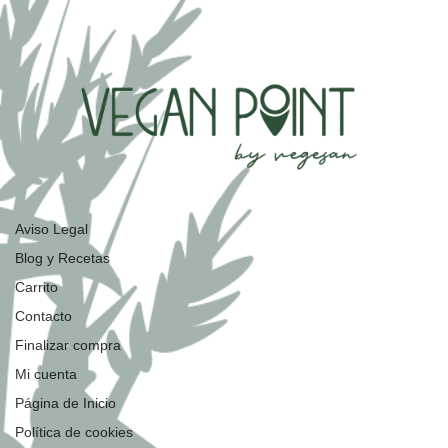
Aviso Legal
Blog y Recetas
Carrito
Contacto
Finalizar compra
Mi cuenta
Página de Inicio
Política de cookies