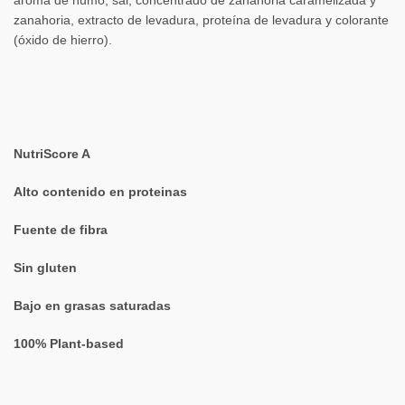
aroma de humo, sal, concentrado de zanahoria caramelizada y
zanahoria, extracto de levadura, proteína de levadura y colorante
(óxido de hierro).
NutriScore A
Alto contenido en proteinas
Fuente de fibra
Sin gluten
Bajo en grasas saturadas
100% Plant-based