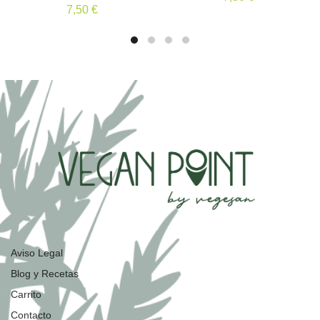
7,50
€
Aviso Legal
Blog y Recetas
Carrito
Contacto