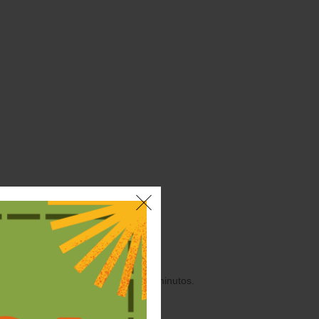
dos.
en una bandeja y hornear durante 7 minutos.