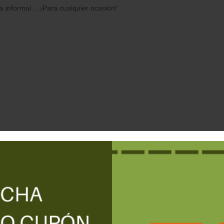
na informal… ¡Para cualquier ocasión!
 en abundante aceite muy caliente (180ºC) durante 2 minutos 30 segun
o y dejar reposar antes de servir.
o de aire). Sin descongelar el producto, sacar del envase, colocarlo 
)