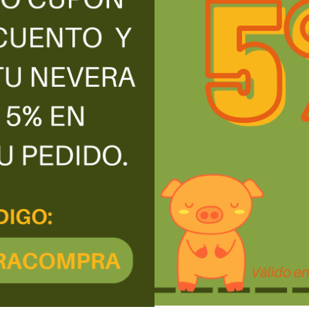
ínas vegetales (7%) (TRIGO, SOJA, guisante), harina de TRIGO, espesa
roma natural, aroma natural a pollo, humectante (glicerina), especias,
a de CEBADA, dextrosa, gelificante (cloruro potásico).