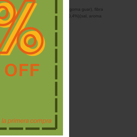
ntes (metilcelulosa, carragenanos, goma guar), fibra
 extracto de levadura, sal ahumada (0,4%)(sal, aroma