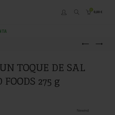
0
0,00
€
NTA
 UN TOQUE DE SAL
FOODS 275 g
Newind