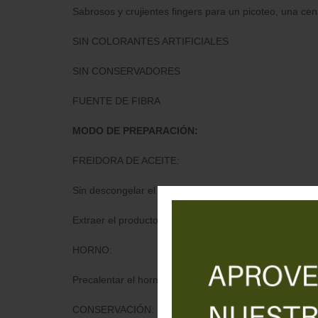
Sabrosos y crujientes fingers para un picoteo, una ce
SIN COLORANTES ARTIFICIALES
SIN CONSERVADORES
FUENTE DE FIBRA
MODO DE PREPARACIÓN:
FREIDORA DE ACEITE:
Sin descongelar el producto, sacar del envase y freír
Extraer el producto de la freidora, colocarlo en un plat
HORNO:
Precalentar el horno durante 10 minutos a 200ºC (horn
CONSERVACIÓN: Conservar en Congelador *** (-18ºC