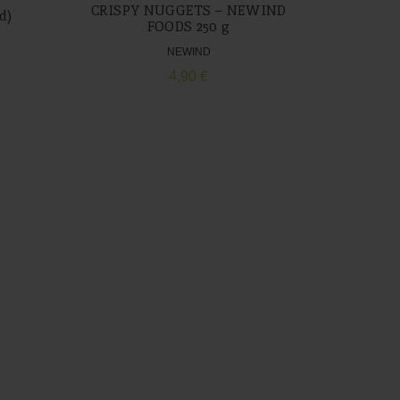
CRISPY NUGGETS – NEWIND
d)
Albondig
FOODS 250 g
NEWIND
4,90
€