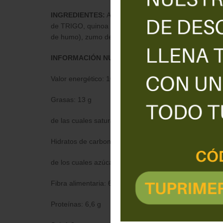
INGREDIENTES:
Agua, maíz, aceite de girasol, prote
de TRIGO, quinoa roja, almidón, grasa de coco, sal, a
de humo), zumo de limón concentrado, extracto de malt
INFORMACIÓN NUTRICIONAL:
Valor energético: 1017 kJ / 244 kcal
Grasas: 13 g
de las cuales saturadas: 2,4 g
Hidratos de carbono: 22 g
de los cuales azúcares: 1,0 g
Fibra alimentaria: 6,2
Proteínas: 6,6 g