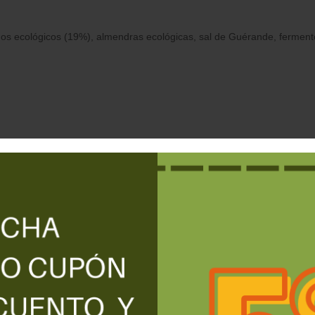
os ecológicos (19%), almendras ecológicas, sal de Guérande, ferment
fundente es ideal para tostadas, y hará maravillas en pizzas o salsas.