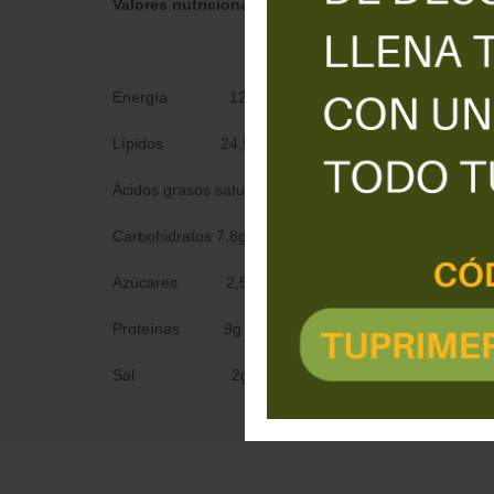
Valores nutricionales por 100 g
Energía 1235 kJ o 297 kcal
Lípidos 24,5g
Ácidos grasos saturados 7,9g
Carbohidratos 7,8g
Azúcares 2,5g
Proteínas 9g
Sal 2g