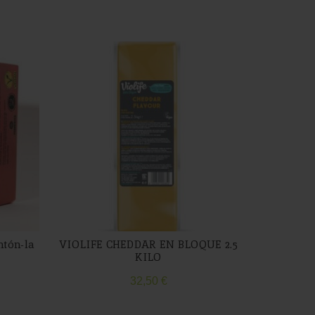
-24%
ntón-la
VIOLIFE CHEDDAR EN BLOQUE 2.5
Violife
KILO
32,50
€