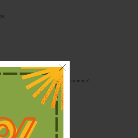
os
 Una alternativa vegetal que sin duda aportará