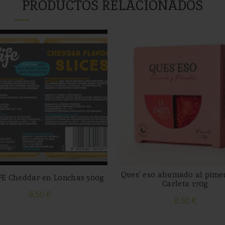
PRODUCTOS RELACIONADOS
Ques’ eso ahumado al pime
FE Cheddar en Lonchas 500g
Carleta 170g
8,50
€
8,50
€