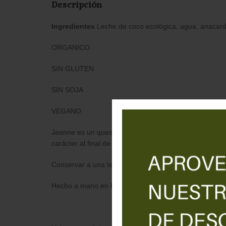
Descripción
Ingredientes
Leche de coco ecológica, agua, anacard
ORGANICO
SIN GLUTEN
SIN SOJA
VEGANO
Jeanne es un queso azul como ningún otro. Su textura 
carácter al final de la comida.
Conservar a una temperatura entre 2°C y 7°C
Hecho a mano en Francia